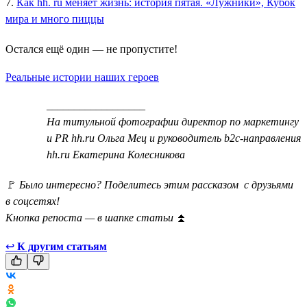
7.
Как hh. ru меняет жизнь: история пятая. «Лужники», Кубок
мира и много пиццы
Остался ещё один — не пропустите!
Реальные истории наших героев
__________________
На титульной фотографии директор по маркетингу
и PR hh.ru Ольга Мец и руководитель b2c-направления
hh.ru Екатерина Колесникова
🚩
Было интересно? Поделитесь этим рассказом с друзьями
в соцсетях!
Кнопка репоста — в шапке статьи
⏫
↩
К другим статьям