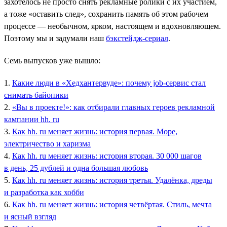
захотелось не просто снять рекламные ролики с их участием,
а тоже «оставить след», сохранить память об этом рабочем
процессе — необычном, ярком, настоящем и вдохновляющем.
Поэтому мы и задумали наш
бэкстейдж-сериал
.
Семь выпусков уже вышло:
1.
Какие люди в «Хедхантервуде»: почему job-сервис стал
снимать байопики
2.
«Вы в проекте!»: как отбирали главных героев рекламной
кампании hh. ru
3.
Как hh. ru меняет жизнь: история первая. Море,
электричество и харизма
4.
Как hh. ru меняет жизнь: история вторая. 30 000 шагов
в день, 25 дублей и одна большая любовь
5.
Как hh. ru меняет жизнь: история третья. Удалёнка, дреды
и разработка как хобби
6.
Как hh. ru меняет жизнь: история четвёртая. Стиль, мечта
и ясный взгляд