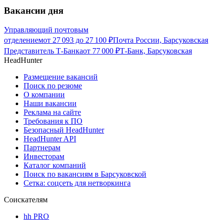
Вакансии дня
Управляющий почтовым
отделением
от
27 093
до
27 100
₽
Почта России, Барсуковская
Представитель Т-Банка
от
77 000
₽
Т-Банк, Барсуковская
HeadHunter
Размещение вакансий
Поиск по резюме
О компании
Наши вакансии
Реклама на сайте
Требования к ПО
Безопасный HeadHunter
HeadHunter API
Партнерам
Инвесторам
Каталог компаний
Поиск по вакансиям в Барсуковской
Сетка: соцсеть для нетворкинга
Соискателям
hh PRO