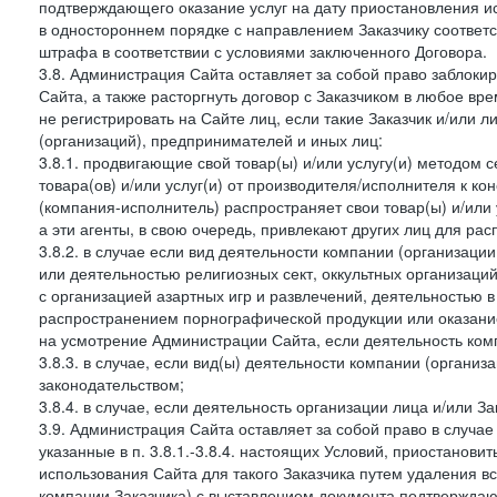
подтверждающего оказание услуг на дату приостановления ис
в одностороннем порядке с направлением Заказчику соответ
штрафа в соответствии с условиями заключенного Договора.
3.8. Администрация Сайта оставляет за собой право заблоки
Сайта, а также расторгнуть договор с Заказчиком в любое в
не регистрировать на Сайте лиц, если такие Заказчик и/или 
(организаций), предпринимателей и иных лиц:
3.8.1. продвигающие свой товар(ы) и/или услугу(и) методом 
товара(ов) и/или услуг(и) от производителя/исполнителя к к
(компания-исполнитель) распространяет свои товар(ы) и/или 
а эти агенты, в свою очередь, привлекают других лиц для ра
3.8.2. в случае если вид деятельности компании (организаци
или деятельностью религиозных сект, оккультных организаций
с организацией азартных игр и развлечений, деятельностью 
распространением порнографической продукции или оказанием
на усмотрение Администрации Сайта, если деятельность ком
3.8.3. в случае, если вид(ы) деятельности компании (органи
законодательством;
3.8.4. в случае, если деятельность организации лица и/или З
3.9. Администрация Сайта оставляет за собой право в случа
указанные в п. 3.8.1.-3.8.4. настоящих Условий, приостанови
использования Сайта для такого Заказчика путем удаления 
компании Заказчика) с выставлением документа подтверждаю