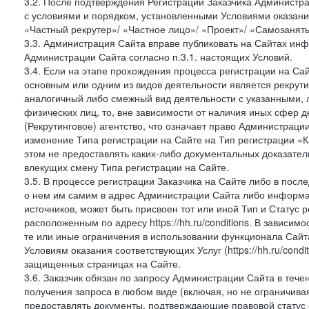
3.2. После подтверждения Регистрации Заказчика Администра
с условиями и порядком, установленными Условиями оказания У
«Частный рекрутер»/ «Частное лицо»/ «Проект»/ «Самозаняты
3.3. Администрация Сайта вправе публиковать на Сайтах ин
Администрации Сайта согласно п.3.1. настоящих Условий.
3.4. Если на этапе прохождения процесса регистрации на Сай
основным или одним из видов деятельности является рекрутин
аналогичный либо смежный вид деятельности с указанными, 
физических лиц, то, вне зависимости от наличия иных сфер д
(Рекрутинговое) агентство, что означает право Администраци
изменение Типа регистрации на Сайте на Тип регистрации «К
этом не предоставлять каких-либо документальных доказател
влекущих смену Типа регистрации на Сайте.
3.5. В процессе регистрации Заказчика на Сайте либо в пос
о нем им самим в адрес Администрации Сайта либо информа
источников, может быть присвоен тот или иной Тип и Статус 
расположенным по адресу https://hh.ru/conditions. В зависим
те или иные ограничения в использовании функционала Сайта
Условиям оказания соответствующих Услуг (https://hh.ru/condi
защищенных страницах на Сайте.
3.6. Заказчик обязан по запросу Администрации Сайта в тече
получения запроса в любом виде (включая, но не ограничива
предоставлять документы, подтверждающие правовой статус с