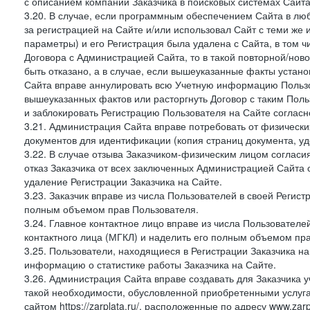
с описанием компании Заказчика в поисковых системах Сайт
3.20. В случае, если программным обеспечением Сайта в лю
за регистрацией на Сайте и/или использовал Сайт с теми же
параметры) и его Регистрация была удалена с Сайта, в том 
Договора с Администрацией Сайта, то в такой повторной/но
быть отказано, а в случае, если вышеуказанные факты уста
Сайта вправе аннулировать всю Учетную информацию Пользо
вышеуказанных фактов или расторгнуть Договор с таким По
и заблокировать Регистрацию Пользователя на Сайте согласн
3.21. Администрация Сайта вправе потребовать от физическ
документов для идентификации (копия страниц документа, у
3.22. В случае отзыва Заказчиком-физическим лицом согласи
отказ Заказчика от всех заключенных Администрацией Сайта с
удаление Регистрации Заказчика на Сайте.
3.23. Заказчик вправе из числа Пользователей в своей Регист
полным объемом прав Пользователя.
3.24. Главное контактное лицо вправе из числа Пользователе
контактного лица (МГКЛ) и наделить его полным объемом пр
3.25. Пользователи, находящиеся в Регистрации Заказчика н
информацию о статистике работы Заказчика на Сайте.
3.26. Администрация Сайта вправе создавать для Заказчика уче
такой необходимости, обусловленной приобретенными услугам
сайтом https://zarplata.ru/, расположенные по адресу www.zarpl