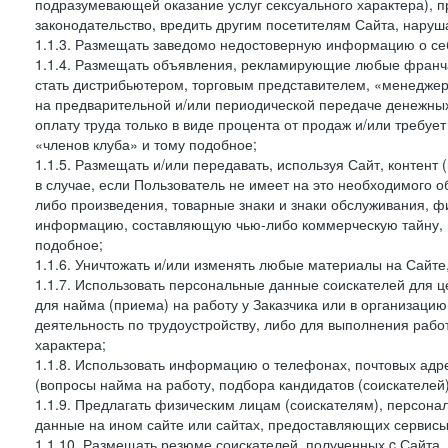
подразумевающей оказание услуг сексуального характера), 
законодательство, вредить другим посетителям Сайта, наруша
1.1.3. Размещать заведомо недостоверную информацию о себ
1.1.4. Размещать объявления, рекламирующие любые франча
стать дистрибьютером, торговым представителем, «менедже
на предварительной и/или периодической передаче денежны
оплату труда только в виде процента от продаж и/или требуе
«членов клуба» и тому подобное;
1.1.5. Размещать и/или передавать, используя Сайт, контент
в случае, если Пользователь не имеет на это необходимого 
либо произведения, товарные знаки и знаки обслуживания,
информацию, составляющую чью-либо коммерческую тайну, и
подобное;
1.1.6. Уничтожать и/или изменять любые материалы на Сайте
1.1.7. Использовать персональные данные соискателей для ц
для найма (приема) на работу у Заказчика или в организаци
деятельность по трудоустройству, либо для выполнения рабо
характера;
1.1.8. Использовать информацию о телефонах, почтовых адре
(вопросы найма на работу, подбора кандидатов (соискателей
1.1.9. Предлагать физическим лицам (соискателям), персон
данные на ином сайте или сайтах, предоставляющих сервисы 
1.1.10. Размещать резюме соискателей, полученных c Сайта,