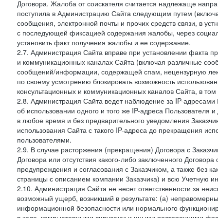
Договора. Жалоба от соискателя считается надлежаще напра
поступила в Администрацию Сайта следующим путем (включая
сообщения, электронной почты и прочих средств связи, в уст
с последующей фиксацией содержания жалобы, через социа
установить факт получения жалобы и ее содержание.
2.7. Администрация Сайта вправе при установлении факта 
и коммуникационных каналах Сайта (включая различные сооб
сообщений/информации, содержащей спам, нецензурную лекс
по своему усмотрению блокировать возможность использов
консультационных и коммуникационных каналов Сайта, в том 
2.8. Администрация Сайта ведет наблюдение за IP-адресами 
об использовании одного и того же IP-адреса Пользователя 
в любое время и без предварительного уведомления Заказчи
использования Сайта с такого IP-адреса до прекращения исп
пользователями.
2.9. В случае расторжения (прекращения) Договора с Заказч
Договора или отсутствия какого-либо заключенного Договора
предупреждения и согласования с Заказчиком, а также без к
страницы с описанием компании Заказчика) и всю Учетную и
2.10. Администрация Сайта не несет ответственности за неи
возможный ущерб, возникший в результате: (а) неправомерн
информационной безопасности или нормального функциониров
в коде, компьютерными вирусами и иными посторонними фраг