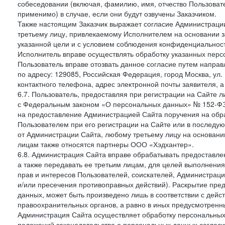
собеседовании (включая, фамилию, имя, отчество Пользоват
применимо) в случае, если они будут озвучены Заказчиком.
Также настоящим Заказчик выражает согласие Администраци
третьему лицу, привлекаемому Исполнителем на основании з
указанной цели и с условием соблюдения конфиденциальнос
Исполнитель вправе осуществлять обработку указанных персо
Пользователь вправе отозвать данное согласие путем напра
по адресу: 129085, Российская Федерация, город Москва, ул.
контактного телефона, адрес электронной почты заявителя, а
6.7. Пользователь, предоставляя при регистрации на Сайте 
с Федеральным законом «О персональных данных» № 152-ФЗ о
на предоставление Администрацией Сайта поручения на обр
Пользователем при его регистрации на Сайте или в последу
от Администрации Сайта, любому третьему лицу на основани
лицам также относятся партнеры ООО «Хэдхантер».
6.8. Администрация Сайта вправе обрабатывать предоставл
а также передавать ее третьим лицам, для целей выполнени
прав и интересов Пользователей, соискателей, Администраци
и/или пресечения противоправных действий). Раскрытие пр
данных, может быть произведено лишь в соответствии с дей
правоохранительных органов, а равно в иных предусмотренн
Администрация Сайта осуществляет обработку персональных
положений законодательства о персональных данных согласи