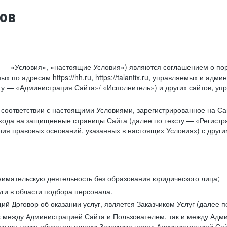
тов
у — «Условия», «настоящие Условия») являются соглашением о по
х по адресам https://hh.ru, https://talantix.ru, управляемых и 
тексту — «Администрация Сайта»/ «Исполнитель») и других сайтов,
соответствии с настоящими Условиями, зарегистрированное на Са
хода на защищенные страницы Сайта (далее по тексту — «Регистр
ия правовых оснований, указанных в настоящих Условиях) с дру
имательскую деятельность без образования юридического лица;
ги в области подбора персонала.
 Договор об оказании услуг, является Заказчиком Услуг (далее по
к между Администрацией Сайта и Пользователем, так и между Адми
ются также обязательствами Заказчика перед Администрацией Сай