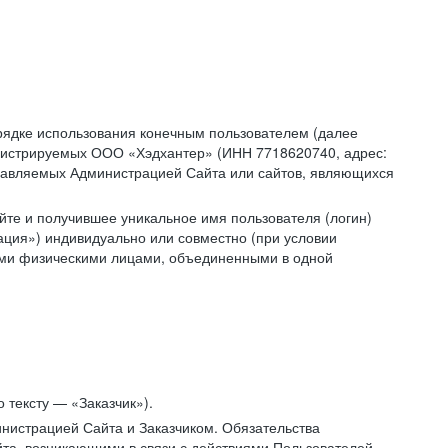
рядке использования конечным пользователем (далее
администрируемых ООО «Хэдхантер» (ИНН 7718620740, адрес:
 управляемых Администрацией Сайта или сайтов, являющихся
йте и получившее уникальное имя пользователя (логин)
ация») индивидуально или совместно (при условии
гими физическими лицами, объединенными в одной
 тексту — «Заказчик»).
нистрацией Сайта и Заказчиком. Обязательства
та, возникающими в связи с действиями Пользователей