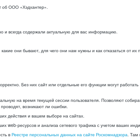
ет об ООО «Хэдхантер».
но и всегда содержали актуальную для вас информацию.
акие они бывают, для чего они нам нужны и как отказаться от их 
рректно. Без них сайт или отдельные его функции могут работат
альную на время текущей сессии пользователя. Позволяют собира
 проводят, возникают ли ошибки.
их действия и вашем выборе на сайтах.
х web-ресурсов и анализа сетевого трафика с учетом ваших инд
есть в
Реестре персональных данных на сайте Роскомнадзора
. Там