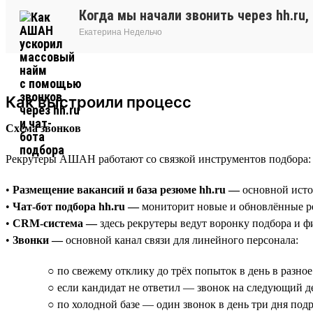
Когда мы начали звонить через hh.ru
Екатерина Недельчо
Как выстроили процесс
Схема звонков
Рекрутеры АШАН работают со связкой инструментов подбора:
•
Размещение вакансий и база резюме hh.ru —
основной исто
•
Чат-бот подбора hh.ru —
мониторит новые и обновлённые ре
•
CRM-система —
здесь рекрутеры ведут воронку подбора и фи
•
Звонки —
основной канал связи для линейного персонала:
○ по свежему отклику до трёх попыток в день в разное
○ если кандидат не ответил — звонок на следующий де
○ по холодной базе — один звонок в день три дня под