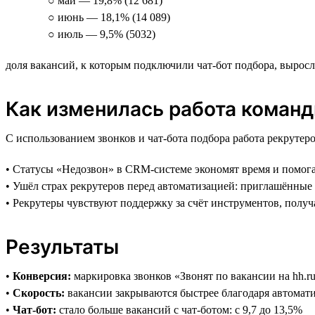
○ май — 19,8% (12 681)
○ июнь — 18,1% (14 089)
○ июль — 9,5% (5032)
доля вакансий, к которым подключили чат-бот подбора, выросла
Как изменилась работа коман
С использованием звонков и чат-бота подбора работа рекрутеро
• Статусы «Недозвон» в CRM-системе экономят время и помога
• Ушёл страх рекрутеров перед автоматизацией: приглашённы
• Рекрутеры чувствуют поддержку за счёт инструментов, пол
Результаты
•
Конверсия:
маркировка звонков «Звонят по вакансии на hh.r
•
Скорость:
вакансии закрываются быстрее благодаря автомати
•
Чат-бот:
стало больше вакансий с чат-ботом: с 9,7 до 13,5%