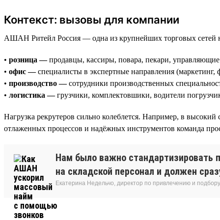
Контекст: вызовы для компании
АШАН Ритейл Россия — одна из крупнейших торговых сетей 
•
розница —
продавцы, кассиры, повара, пекари, управляющие
•
офис —
специалисты в экспертные направления (маркетинг, 
•
производство —
сотрудники производственных специальност
•
логистика —
грузчики, комплектовшики, водители погрузчи
Нагрузка рекрутеров сильно колеблется. Например, в высокий 
отлаженных процессов и надёжных инструментов команда прост
Нам было важно стандартизировать п
на складской персонал и должен сразу
Екатерина Недельчо, директор по привлечению и подбор