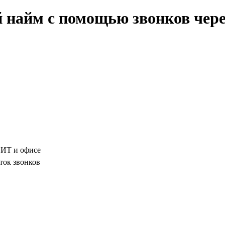
айм с помощью звонков через 
, ИТ и офисе
ток звонков