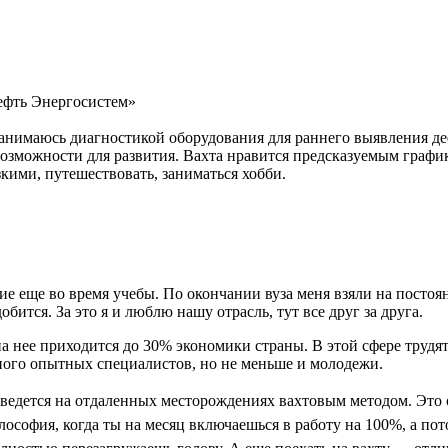
ефть Энергосистем»
 занимаюсь диагностикой оборудования для раннего выявления д
озможности для развития. Вахта нравится предсказуемым графико
кими, путешествовать, заниматься хобби.
 еще во время учебы. По окончании вуза меня взяли на постоянн
ится. За это я и люблю нашу отрасль, тут все друг за друга.
на нее приходится до 30% экономики страны. В этой сфере трудя
ого опытных специалистов, но не меньше и молодежи.
ведется на отдаленных месторождениях вахтовым методом. Это
лософия, когда ты на месяц включаешься в работу на 100%, а пот