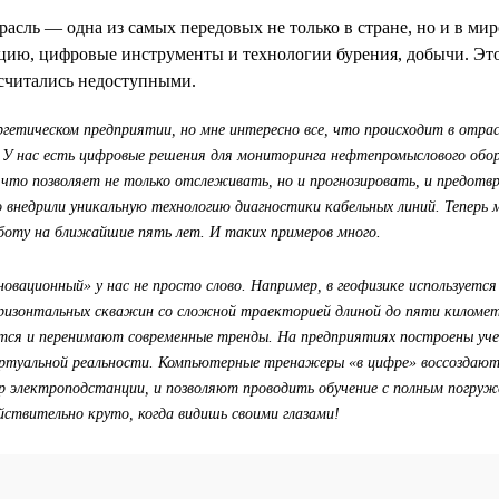
асль — одна из самых передовых не только в стране, но и в ми
ию, цифровые инструменты и технологии бурения, добычи. Это
 считались недоступными.
гетическом предприятии, но мне интересно все, что происходит в отрас
. У нас есть цифровые решения для мониторинга нефтепромыслового обо
что позволяет не только отслеживать, но и прогнозировать, и предо
о внедрили уникальную технологию диагностики кабельных линий. Тепер
аботу на ближайшие пять лет. И таких примеров много.
овационный» у нас не просто слово. Например, в геофизике используется
ризонтальных скважин со сложной траекторией длиной до пяти киломе
тся и перенимают современные тренды. На предприятиях построены уче
иртуальной реальности. Компьютерные тренажеры «в цифре» воссоздают
р электроподстанции, и позволяют проводить обучение с полным погруж
йствительно круто, когда видишь своими глазами!