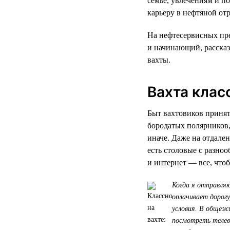
семье, увлечениям и п
карьеру в нефтяной от
На нефтесервисных пре
и начинающий, рассказ
вахты.
Вахта клас
Быт вахтовиков принято
бородатых полярников,
иначе. Даже на отдале
есть столовые с разно
и интернет — все, чтоб
Когда я отправляю
оплачивает дорогу
условия. В общеж
посмотреть телев