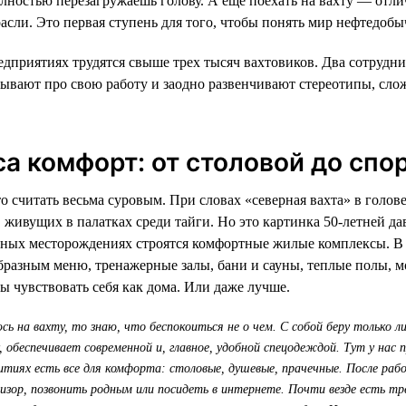
олностью перезагружаешь голову. А еще поехать на вахту — отл
расли. Это первая ступень для того, чтобы понять мир нефтедобы
дприятиях трудятся свыше трех тысяч вахтовиков. Два сотрудн
ывают про свою работу и заодно развенчивают стереотипы, сло
са комфорт: от столовой до спо
 считать весьма суровым. При словах «северная вахта» в голове
 живущих в палатках среди тайги. Но это картинка 50-летней да
нных месторождениях строятся комфортные жилые комплексы. В
образным меню, тренажерные залы, бани и сауны, теплые полы, м
ы чувствовать себя как дома. Или даже лучше.
сь на вахту, то знаю, что беспокоиться не о чем. С собой беру только 
, обеспечивает современной и, главное, удобной спецодеждой. Тут у нас
итиях есть все для комфорта: столовые, душевые, прачечные. После ра
изор, позвонить родным или посидеть в интернете. Почти везде есть т