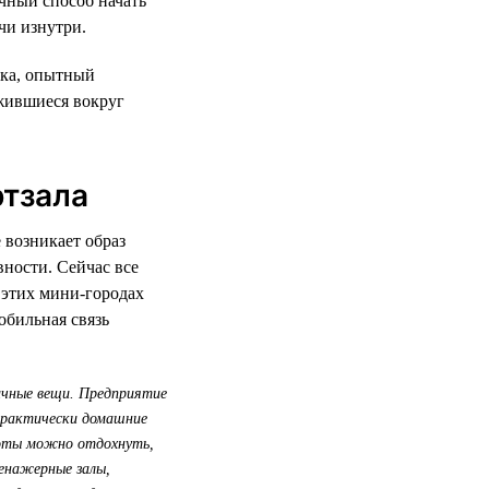
ичный способ начать
чи изнутри.
ика, опытный
жившиеся вокруг
ртзала
 возникает образ
вности. Сейчас все
 этих мини-городах
обильная связь
личные вещи. Предприятие
 практически домашние
боты можно отдохнуть,
ренажерные залы,