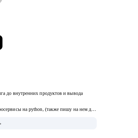
нга до внутренних продуктов и вывода
росервисы на python, (также пишу на нем для
, медтехе, развлекательных сервисах и
ь
 такими фреймворках как p3express и PMI