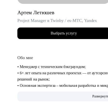
Артем Летюшев
Project Manager в Twinby / ex-MTC, Yandex
Выбрать услугу
Обо мне
• Менеджер с техническим бэкграундом;
• 6+ лет опыта на различных проектах — от аутсорси
решений на рынок;
• Основная экспертиза – мобильная разработка и мик
души), но работал и с проектами в финтехе, телекоме
Развернут
госсекторе.
• Разбираюсь в Kanban-методе, Scrum-like подходах и