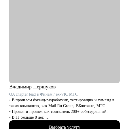
• Определиться с карьерным треком
• Выстроить совмещение нескольких вариантов работы
• Уйти из найма, выйти в частную практику
• Создать юридический блог, выстроить медийную карьеру
для продвижения
• Найти сотрудников и провести собеседования
• Выстроить структуру сотрудников в компании
• Как справиться с профессиональным выгоранием
Кому могу помочь:
• Начинающие юристы
• Юристы среднего звена и частопрактикующие юристы
• Собственники юридического бизнеса
Владимир
Першуков
QA chapter lead в Финам / ex-VK, МТС
• В прошлом бэкенд-разработчик, тестировщик и тимлид в
таких компаниях, как Mail.Ru Group, ВКонтакте, МТС.
• Провел и прошел как соискатель 200+ собеседований.
• В IT больше 8 лет.
• Учусь на курсе "Команда" Стратоплана в продвинутой
Выбрать услугу
группе.