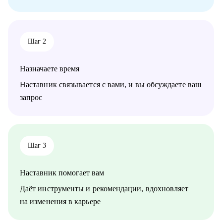
• подготовка к собеседованию и самопрезентации
Кому могу помочь:
Как молодым специалистам, так и руководителям в сферах:
Шаг 2
• медицина (не фарма)
• образование
• психология
Назначаете время
• бьюти-индустрия (индустрия красоты)
• HR ( управление персоналом)
Наставник связывается с вами, и вы обсуждаете ваш
• административный персонал
запрос
• продажи
• спорт
• HoReCa (индустрия гостеприимства)
• туризм
Шаг 3
Наставник помогает вам
Даёт инструменты и рекомендации, вдохновляет
на изменения в карьере