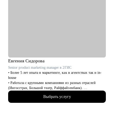
Евгения
Сидорова
Senior product marketing manager в 2ГИС
• Более 5 лет опыта в маркетинге, как в агентствах так и in-
house
• Работала с крупными компаниями из разных отраслей
(Ингосстрах, Большой театр, Райффайзенбанк).
• Вывела криптовалютный стартап на американский рынок с
Выбрать услугу
ROI 10 000%
• Сейчас отвечаю за маркетинговую стратегию Поиска и AI
направления в 2ГИС. Раньше работала в hh.ru и развивала
сервисы для соискателей