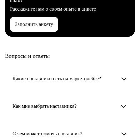
hh.ru?
Расскажите нам о своем опыте в анкете
Заполнить анкету
Вопросы и ответы
Какие наставники есть на маркетплейсе?
Карьерные наставники — это HR-
специалисты, карьерные консультанты,
Как мне выбрать наставника?
психологи, резюмерайтеры и менторы.
Умный поиск поможет в три клика выбрать
Менторы работают в ИТ, дизайне, других
наставника для достижения вашей цели.
С чем может помочь наставник?
узкоспециализированных сферах. Они