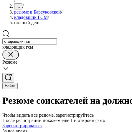
/
/
...
резюме в Барсуковской
/
кладовщик ГСМ
/
полный день
кладовщик гсм
Резюме
Найти
Резюме соискателей на должн
Чтобы видеть все резюме, зарегистрируйтесь
После регистрации покажем ещё 1 и откроем фото
Зарегистрироваться
За всё время