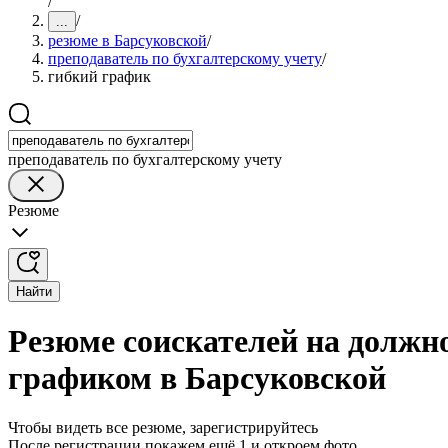
/
/
...
резюме в Барсуковской
/
преподаватель по бухгалтерскому учету
/
гибкий график
преподаватель по бухгалтерскому учету
Резюме
Найти
Резюме соискателей на должно
графиком в Барсуковской
Чтобы видеть все резюме, зарегистрируйтесь
После регистрации покажем ещё 1 и откроем фото