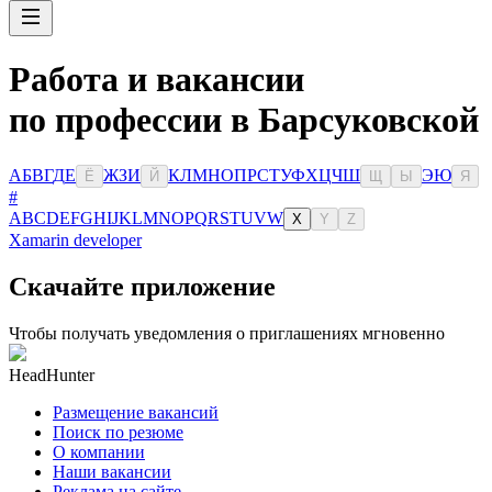
Работа и вакансии
по профессии в Барсуковской
А
Б
В
Г
Д
Е
Ж
З
И
К
Л
М
Н
О
П
Р
С
Т
У
Ф
Х
Ц
Ч
Ш
Э
Ю
Ё
Й
Щ
Ы
Я
#
A
B
C
D
E
F
G
H
I
J
K
L
M
N
O
P
Q
R
S
T
U
V
W
X
Y
Z
Xamarin developer
Скачайте приложение
Чтобы получать уведомления о приглашениях мгновенно
HeadHunter
Размещение вакансий
Поиск по резюме
О компании
Наши вакансии
Реклама на сайте