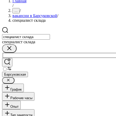
Главная
/
/
...
вакансии в Барсуковской
/
специалист склада
специалист склада
Барсуковская
График
Рабочие часы
Опыт
Тип занятости