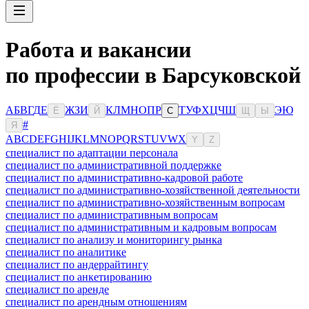
Работа и вакансии
по профессии в Барсуковской
А
Б
В
Г
Д
Е
Ж
З
И
К
Л
М
Н
О
П
Р
Т
У
Ф
Х
Ц
Ч
Ш
Э
Ю
Ё
Й
С
Щ
Ы
#
Я
A
B
C
D
E
F
G
H
I
J
K
L
M
N
O
P
Q
R
S
T
U
V
W
X
Y
Z
специалист по адаптации персонала
специалист по административной поддержке
специалист по административно-кадровой работе
специалист по административно-хозяйственной деятельности
специалист по административно-хозяйственным вопросам
специалист по административным вопросам
специалист по административным и кадровым вопросам
специалист по анализу и мониторингу рынка
специалист по аналитике
специалист по андеррайтингу
специалист по анкетированию
специалист по аренде
специалист по арендным отношениям