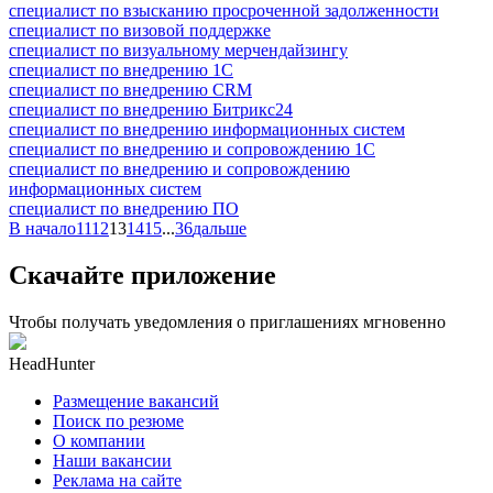
специалист по взысканию просроченной задолженности
специалист по визовой поддержке
специалист по визуальному мерчендайзингу
специалист по внедрению 1С
специалист по внедрению CRM
специалист по внедрению Битрикс24
специалист по внедрению информационных систем
специалист по внедрению и сопровождению 1С
специалист по внедрению и сопровождению
информационных систем
специалист по внедрению ПО
В начало
11
12
13
14
15
...
36
дальше
Скачайте приложение
Чтобы получать уведомления о приглашениях мгновенно
HeadHunter
Размещение вакансий
Поиск по резюме
О компании
Наши вакансии
Реклама на сайте